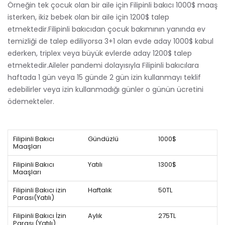
Örneğin tek çocuk olan bir aile için Filipinli bakıcı 1000$ maaş
isterken, ikiz bebek olan bir aile için 1200$ talep
etmektedir.Filipinli bakıcıdan çocuk bakımının yanında ev
temizliği de talep ediliyorsa 3+1 olan evde aday 1000$ kabul
ederken, triplex veya büyük evlerde aday 1200$ talep
etmektedir.Aileler pandemi dolayısıyla Filipinli bakıcılara
haftada 1 gün veya 15 günde 2 gün izin kullanmayı teklif
edebilirler veya izin kullanmadığı günler o günün ücretini
ödemekteler.
Filipinli Bakıcı
Gündüzlü
1000$
Maaşları
Filipinli Bakıcı
Yatılı
1300$
Maaşları
Filipinli Bakıcı izin
Haftalık
50TL
Parası(Yatılı)
Filipinli Bakıcı İzin
Aylık
275TL
Parası (Yatılı)