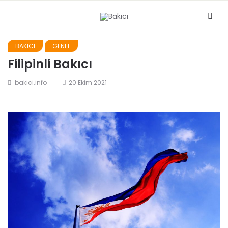
BAKICI
GENEL
Filipinli Bakıcı
bakici.info
20 Ekim 2021